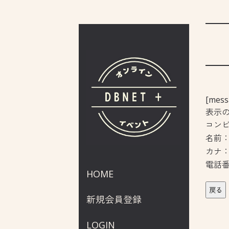
[mess
表示
コン
名前
カナ
電話
HOME
戻る
新規会員登録
LOGIN