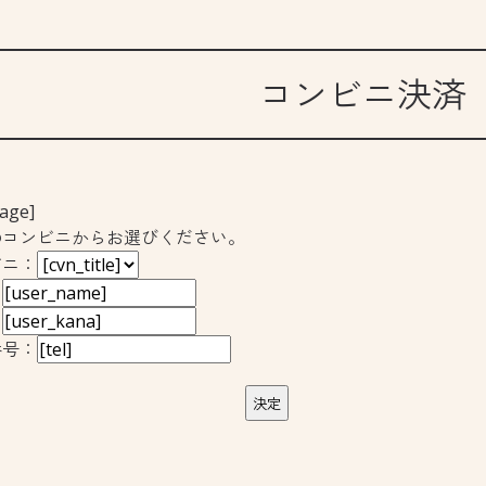
コンビニ決済
age]
のコンビニからお選びください。
ビニ：
：
：
番号：
決定